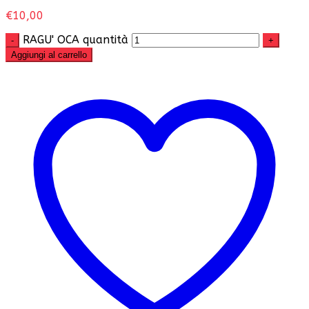
€
10,00
RAGU' OCA quantità
-
+
Aggiungi al carrello